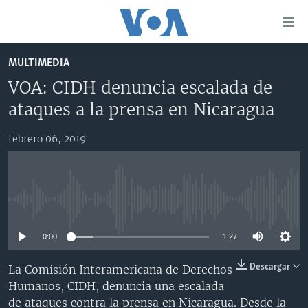
Enlaces
para
accesibilidad
MULTIMEDIA
Salte
AMÉRICA DEL NORTE
VOA: CIDH denuncia escalada de
al
ELECCIONES EEUU 2024
EEUU
ataques a la prensa en Nicaragua
contenido
principal
VOA VERIFICA
MÉXICO
ELECCIONES EEUU
Salte
febrero 06, 2019
AMÉRICA LATINA
HAITÍ
VOTO DIVIDIDO
VOA VERIFICA UCRANIA/RUSIA
al
navegador
CHINA EN AMÉRICA LATINA
VOA VERIFICA INMIGRACIÓN
ARGENTINA
principal
CENTROAMÉRICA
VOA VERIFICA AMÉRICA LATINA
BOLIVIA
Salte
No media source currently available
a
OTRAS SECCIONES
COLOMBIA
COSTA RICA
búsqueda
0:00
1:27
ESPECIALES DE LA VOA
CHILE
EL SALVADOR
INMIGRACIÓN
Descargar
La Comisión Interamericana de Derechos
LIBERTAD DE PRENSA
PERÚ
GUATEMALA
LIBERTAD DE PRENSA
Humanos, CIDH, denuncia una escalada
UCRANIA
ECUADOR
HONDURAS
MUNDO
de ataques contra la prensa en Nicaragua. Desde la