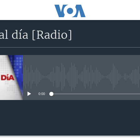
l día [Radio]
No media source currently avail
0:00