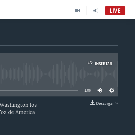
LIVE
INSERTAR
able
1:06
Descargar
n Washington los
INSERTAR
 Voz de América