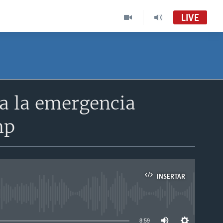
LIVE
a la emergencia
mp
INSERTAR
able
8:59