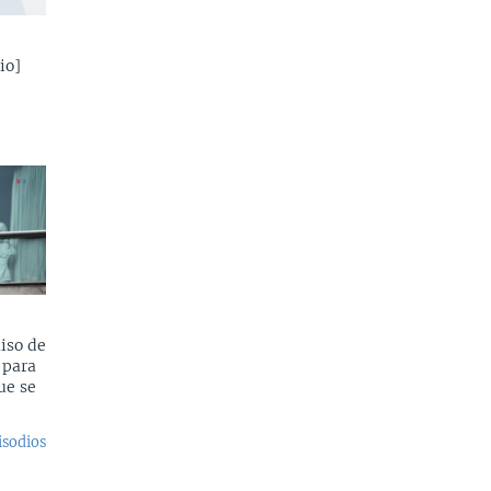
io]
iso de
 para
ue se
isodios