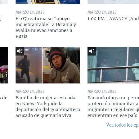
MARZO 14, 2025
MARZO 14, 2025
]
El G7 reafirma su “apoyo
1:00 PM | AVANCE [Aud
inquebrantable” a Ucrania y
evalúa nuevas sanciones a
Rusia
MARZO 14, 2025
MARZO 14, 2025
s de
Familia de mujer asesinada
Panamá otorga un perm
en Nueva York pide la
protección humanitaria
deportación del guatemalteco
migrantes irregulares q
acusado de quemarla viva
encuentran en ese país
Vea todos los ep