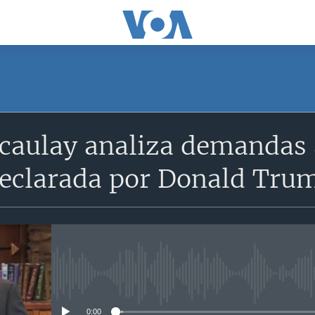
caulay analiza demandas 
declarada por Donald Tru
No media source currently avail
0:00