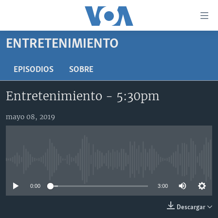
Enlaces
para
accesibilidad
ENTRETENIMIENTO
Salte
AMÉRICA DEL NORTE
al
ELECCIONES EEUU 2024
EEUU
EPISODIOS
SOBRE
contenido
principal
VOA VERIFICA
MÉXICO
ELECCIONES EEUU
Entretenimiento - 5:30pm
Salte
AMÉRICA LATINA
HAITÍ
VOTO DIVIDIDO
VOA VERIFICA UCRANIA/RUSIA
al
mayo 08, 2019
navegador
CHINA EN AMÉRICA LATINA
VOA VERIFICA INMIGRACIÓN
ARGENTINA
principal
CENTROAMÉRICA
VOA VERIFICA AMÉRICA LATINA
BOLIVIA
Salte
a
OTRAS SECCIONES
COLOMBIA
COSTA RICA
No media source currently available
búsqueda
ESPECIALES DE LA VOA
CHILE
EL SALVADOR
INMIGRACIÓN
0:00
3:00
LIBERTAD DE PRENSA
PERÚ
GUATEMALA
LIBERTAD DE PRENSA
Descargar
UCRANIA
ECUADOR
HONDURAS
MUNDO