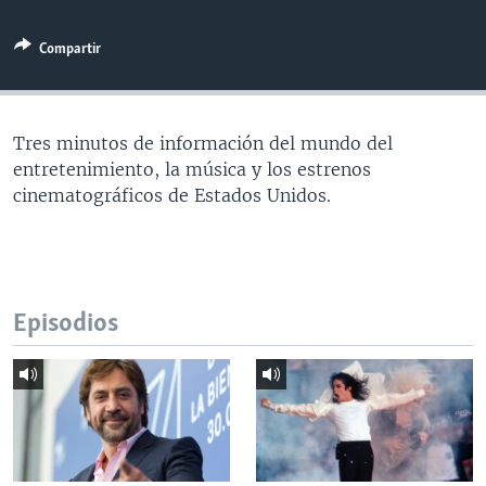
MULTIMEDIA
VENEZUELA
NICARAGUA
ECONOMÍA
Compartir
PROGRAMAS TV
BRASIL
ENTRETENIMIENTO Y CULTURA
VIDEOS
RADIO
TECNOLOGÍA
FOTOGRAFÍA
EL MUNDO AL DÍA
DIRECT
DEPORTES
AUDIOS
FORO INTERAMERICANO
AVANCE INFORMATIVO
Tres minutos de información del mundo del
entretenimiento, la música y los estrenos
DOCUMENTALES DE LA VOA
CIENCIA Y SALUD
VISIÓN 360
AUDIONOTICIAS
cinematográficos de Estados Unidos.
LAS CLAVES
BUENOS DÍAS AMÉRICA
Learning English
PANORAMA
ESTADOS UNIDOS AL DÍA
SÍGANOS
EL MUNDO AL DÍA [RADIO]
Episodios
FORO [RADIO]
DEPORTIVO INTERNACIONAL
Idiomas
NOTA ECONÓMICA
ENTRETENIMIENTO