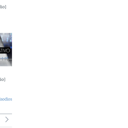
io]
io]
isodios