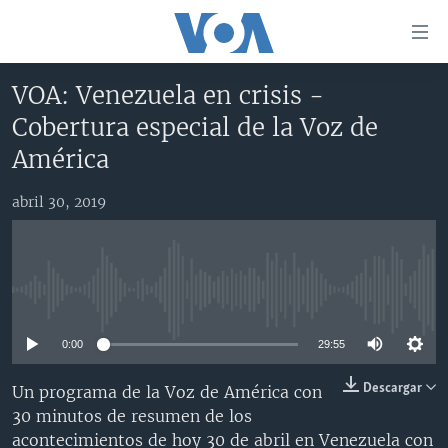
Enlaces
para
accesibilidad
VOA: Venezuela en crisis -
Salte
AMÉRICA DEL NORTE
Cobertura especial de la Voz de
al
ELECCIONES EEUU 2024
EEUU
América
contenido
principal
VOA VERIFICA
MÉXICO
ELECCIONES EEUU
Salte
abril 30, 2019
AMÉRICA LATINA
HAITÍ
VOTO DIVIDIDO
VOA VERIFICA UCRANIA/RUSIA
al
navegador
CHINA EN AMÉRICA LATINA
VOA VERIFICA INMIGRACIÓN
ARGENTINA
principal
CENTROAMÉRICA
VOA VERIFICA AMÉRICA LATINA
BOLIVIA
Salte
No media source currently available
a
OTRAS SECCIONES
COLOMBIA
COSTA RICA
búsqueda
0:00
29:55
ESPECIALES DE LA VOA
CHILE
EL SALVADOR
INMIGRACIÓN
Descargar
Un programa de la Voz de América con
LIBERTAD DE PRENSA
PERÚ
GUATEMALA
LIBERTAD DE PRENSA
30 minutos de resumen de los
UCRANIA
ECUADOR
HONDURAS
MUNDO
acontecimientos de hoy 30 de abril en Venezuela con