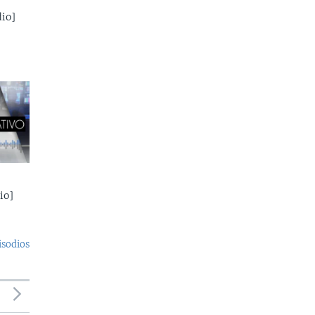
io]
io]
isodios