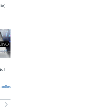
io]
io]
isodios