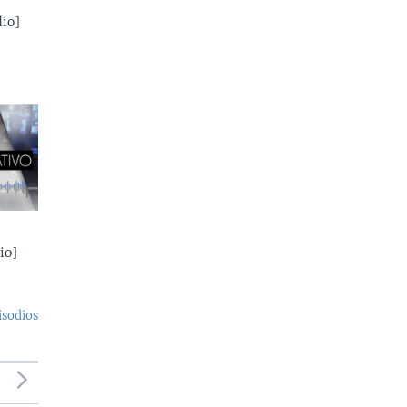
io]
io]
isodios