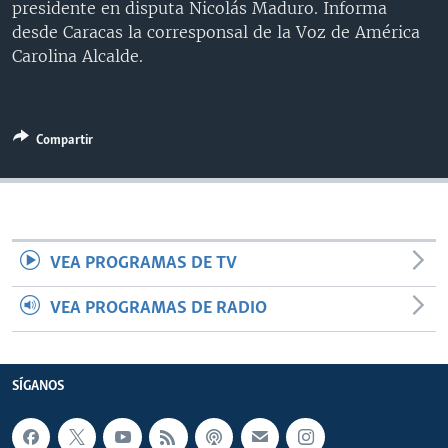
presidente en disputa Nicolás Maduro. Informa
MULTIMEDIA
VENEZUELA
NICARAGUA
ECONOMÍA
desde Caracas la corresponsal de la Voz de América
PROGRAMAS TV
BRASIL
ENTRETENIMIENTO Y CULTURA
VIDEOS
Carolina Alcalde.
RADIO
TECNOLOGÍA
FOTOGRAFÍA
EL MUNDO AL DÍA
DIRECT
DEPORTES
AUDIOS
FORO INTERAMERICANO
AVANCE INFORMATIVO
Compartir
DOCUMENTALES DE LA VOA
CIENCIA Y SALUD
VISIÓN 360
AUDIONOTICIAS
LAS CLAVES
BUENOS DÍAS AMÉRICA
Learning English
PANORAMA
ESTADOS UNIDOS AL DÍA
VEA PROGRAMAS DE TV
SÍGANOS
EL MUNDO AL DÍA [RADIO]
FORO [RADIO]
VEA PROGRAMAS DE RADIO
DEPORTIVO INTERNACIONAL
Idiomas
NOTA ECONÓMICA
SÍGANOS
ENTRETENIMIENTO