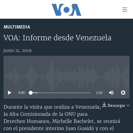
Enlaces
para
accesibilidad
MULTIMEDIA
Salte
AMÉRICA DEL NORTE
VOA: Informe desde Venezuela
al
ELECCIONES EEUU 2024
EEUU
contenido
junio 21, 2019
principal
VOA VERIFICA
MÉXICO
ELECCIONES EEUU
Salte
AMÉRICA LATINA
HAITÍ
VOTO DIVIDIDO
VOA VERIFICA UCRANIA/RUSIA
al
navegador
CHINA EN AMÉRICA LATINA
VOA VERIFICA INMIGRACIÓN
ARGENTINA
No media source currently available
principal
CENTROAMÉRICA
VOA VERIFICA AMÉRICA LATINA
BOLIVIA
Salte
0:00
1:42
a
OTRAS SECCIONES
COLOMBIA
COSTA RICA
búsqueda
ESPECIALES DE LA VOA
CHILE
EL SALVADOR
INMIGRACIÓN
Descargar
Durante la visita que realiza a Venezuela,
la Alta Comisionada de la ONU para
LIBERTAD DE PRENSA
PERÚ
GUATEMALA
LIBERTAD DE PRENSA
Derechos Humanos, Michelle Bachelet, se reunirá
UCRANIA
ECUADOR
HONDURAS
MUNDO
con el presidente interino Juan Guaidó y con el