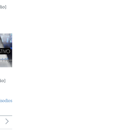
io]
io]
isodios