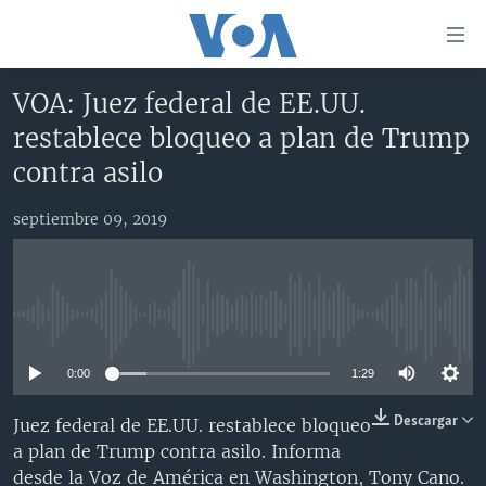
Enlaces
para
accesibilidad
VOA: Juez federal de EE.UU.
Salte
AMÉRICA DEL NORTE
restablece bloqueo a plan de Trump
al
ELECCIONES EEUU 2024
EEUU
contra asilo
contenido
principal
VOA VERIFICA
MÉXICO
ELECCIONES EEUU
Salte
septiembre 09, 2019
AMÉRICA LATINA
HAITÍ
VOTO DIVIDIDO
VOA VERIFICA UCRANIA/RUSIA
al
navegador
CHINA EN AMÉRICA LATINA
VOA VERIFICA INMIGRACIÓN
ARGENTINA
principal
CENTROAMÉRICA
VOA VERIFICA AMÉRICA LATINA
BOLIVIA
Salte
No media source currently available
a
OTRAS SECCIONES
COLOMBIA
COSTA RICA
búsqueda
0:00
1:29
ESPECIALES DE LA VOA
CHILE
EL SALVADOR
INMIGRACIÓN
Descargar
Juez federal de EE.UU. restablece bloqueo
LIBERTAD DE PRENSA
PERÚ
GUATEMALA
LIBERTAD DE PRENSA
a plan de Trump contra asilo. Informa
UCRANIA
ECUADOR
HONDURAS
MUNDO
desde la Voz de América en Washington, Tony Cano.