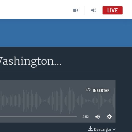
LIVE
ashington...
INSERTAR
able
2:52
Descargar