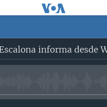
 Escalona informa desde W
No media source currently avail