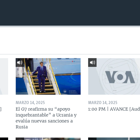
MARZO 14, 2025
MARZO 14, 2025
]
El G7 reafirma su “apoyo
1:00 PM | AVANCE [Aud
inquebrantable” a Ucrania y
evalúa nuevas sanciones a
Rusia