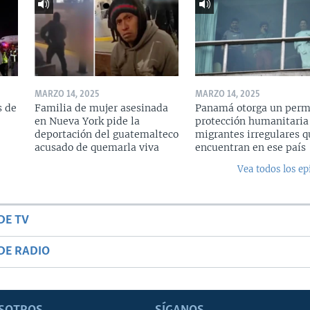
MARZO 14, 2025
MARZO 14, 2025
s de
Familia de mujer asesinada
Panamá otorga un perm
en Nueva York pide la
protección humanitaria
deportación del guatemalteco
migrantes irregulares q
acusado de quemarla viva
encuentran en ese país
Vea todos los ep
DE TV
DE RADIO