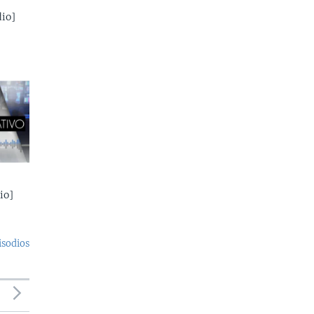
io]
io]
isodios