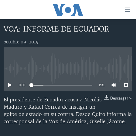
Enlaces
para
accesibilidad
VOA: INFORME DE ECUADOR
Salte
AMÉRICA DEL NORTE
al
octubre 09, 2019
ELECCIONES EEUU 2024
EEUU
contenido
principal
VOA VERIFICA
MÉXICO
ELECCIONES EEUU
Salte
AMÉRICA LATINA
HAITÍ
VOTO DIVIDIDO
VOA VERIFICA UCRANIA/RUSIA
al
No media source currently available
navegador
CHINA EN AMÉRICA LATINA
VOA VERIFICA INMIGRACIÓN
ARGENTINA
principal
0:00
1:31
CENTROAMÉRICA
VOA VERIFICA AMÉRICA LATINA
BOLIVIA
Salte
a
OTRAS SECCIONES
COLOMBIA
COSTA RICA
Descargar
El presidente de Ecuador acusa a Nicolás
búsqueda
Maduro y Rafael Correa de instigar un
ESPECIALES DE LA VOA
CHILE
EL SALVADOR
INMIGRACIÓN
golpe de estado en su contra. Desde Quito informa la
LIBERTAD DE PRENSA
PERÚ
GUATEMALA
LIBERTAD DE PRENSA
corresponsal de la Voz de América, Giselle Jácome.
UCRANIA
ECUADOR
HONDURAS
MUNDO