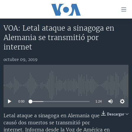
Enlaces
para
accesibilidad
VOA: Letal ataque a sinagoga en
Salte
AMÉRICA DEL NORTE
Alemania se transmitió por
al
ELECCIONES EEUU 2024
EEUU
internet
contenido
principal
VOA VERIFICA
MÉXICO
ELECCIONES EEUU
Salte
octubre 09, 2019
AMÉRICA LATINA
HAITÍ
VOTO DIVIDIDO
VOA VERIFICA UCRANIA/RUSIA
al
navegador
CHINA EN AMÉRICA LATINA
VOA VERIFICA INMIGRACIÓN
ARGENTINA
principal
CENTROAMÉRICA
VOA VERIFICA AMÉRICA LATINA
BOLIVIA
Salte
No media source currently available
a
OTRAS SECCIONES
COLOMBIA
COSTA RICA
búsqueda
0:00
1:24
ESPECIALES DE LA VOA
CHILE
EL SALVADOR
INMIGRACIÓN
Descargar
Letal ataque a sinagoga en Alemania que
LIBERTAD DE PRENSA
PERÚ
GUATEMALA
LIBERTAD DE PRENSA
causó dos muertos se transmitió por
UCRANIA
ECUADOR
HONDURAS
MUNDO
internet. Informa desde la Voz de América en