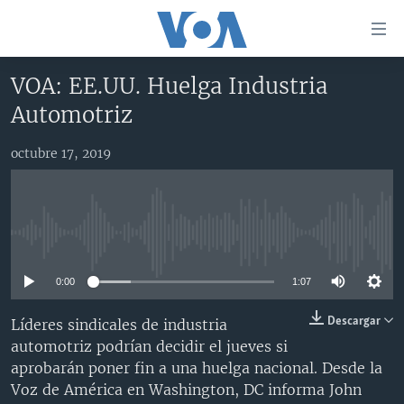
Enlaces
para
accesibilidad
VOA: EE.UU. Huelga Industria
Salte
AMÉRICA DEL NORTE
Automotriz
al
ELECCIONES EEUU 2024
EEUU
contenido
octubre 17, 2019
principal
VOA VERIFICA
MÉXICO
ELECCIONES EEUU
Salte
AMÉRICA LATINA
HAITÍ
VOTO DIVIDIDO
VOA VERIFICA UCRANIA/RUSIA
al
navegador
CHINA EN AMÉRICA LATINA
VOA VERIFICA INMIGRACIÓN
ARGENTINA
No media source currently available
principal
CENTROAMÉRICA
VOA VERIFICA AMÉRICA LATINA
BOLIVIA
Salte
0:00
1:07
a
OTRAS SECCIONES
COLOMBIA
COSTA RICA
búsqueda
ESPECIALES DE LA VOA
CHILE
EL SALVADOR
INMIGRACIÓN
Descargar
Líderes sindicales de industria
automotriz podrían decidir el jueves si
LIBERTAD DE PRENSA
PERÚ
GUATEMALA
LIBERTAD DE PRENSA
aprobarán poner fin a una huelga nacional. Desde la
UCRANIA
ECUADOR
HONDURAS
MUNDO
Voz de América en Washington, DC informa John