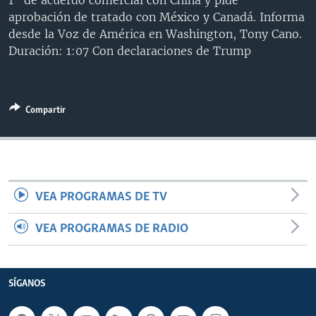
1" de acuerdo comercial con China y pide
MULTIMEDIA
VENEZUELA
NICARAGUA
ECONOMÍA
aprobación de tratado con México y Canadá. Informa
desde la Voz de América en Washington, Tony Cano.
PROGRAMAS TV
BRASIL
ENTRETENIMIENTO Y CULTURA
VIDEOS
Duración: 1:07 Con declaraciones de Trump
RADIO
TECNOLOGÍA
FOTOGRAFÍA
EL MUNDO AL DÍA
DIRECT
DEPORTES
AUDIOS
FORO INTERAMERICANO
AVANCE INFORMATIVO
Compartir
DOCUMENTALES DE LA VOA
CIENCIA Y SALUD
VISIÓN 360
AUDIONOTICIAS
LAS CLAVES
BUENOS DÍAS AMÉRICA
Learning English
PANORAMA
ESTADOS UNIDOS AL DÍA
SÍGANOS
EL MUNDO AL DÍA [RADIO]
VEA PROGRAMAS DE TV
FORO [RADIO]
VEA PROGRAMAS DE RADIO
DEPORTIVO INTERNACIONAL
Idiomas
NOTA ECONÓMICA
SÍGANOS
ENTRETENIMIENTO