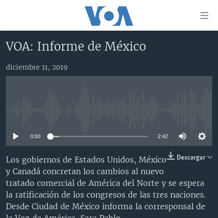
Enlaces
para
accesibilidad
VOA: Informe de México
Salte
AMÉRICA DEL NORTE
al
diciembre 11, 2019
ELECCIONES EEUU 2024
EEUU
contenido
principal
VOA VERIFICA
MÉXICO
ELECCIONES EEUU
Salte
AMÉRICA LATINA
HAITÍ
VOTO DIVIDIDO
VOA VERIFICA UCRANIA/RUSIA
al
No media source currently available
navegador
CHINA EN AMÉRICA LATINA
VOA VERIFICA INMIGRACIÓN
ARGENTINA
principal
0:00
2:42
CENTROAMÉRICA
VOA VERIFICA AMÉRICA LATINA
BOLIVIA
Salte
a
OTRAS SECCIONES
COLOMBIA
COSTA RICA
Descargar
Los gobiernos de Estados Unidos, México
búsqueda
y Canadá concretan los cambios al nuevo
ESPECIALES DE LA VOA
CHILE
EL SALVADOR
INMIGRACIÓN
tratado comercial de América del Norte y se espera
LIBERTAD DE PRENSA
PERÚ
GUATEMALA
LIBERTAD DE PRENSA
la ratificación de los congresos de las tres naciones.
Desde Ciudad de México informa la corresponsal de
UCRANIA
ECUADOR
HONDURAS
MUNDO