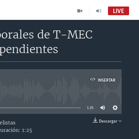
LIVE
aborales de T-MEC
ependientes
INSERTAR
able
1:25
Descargar
elistas
INSERTAR
uración: 1:25