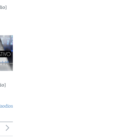
io]
io]
isodios