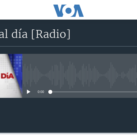
l día [Radio]
No media source currently avail
0:00