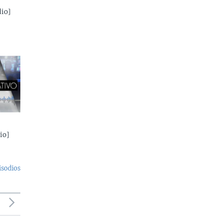
io]
io]
isodios