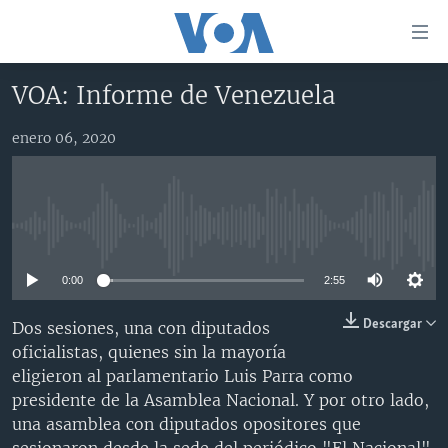
Enlaces
para
accesibilidad
VOA: Informe de Venezuela
Salte
AMÉRICA DEL NORTE
al
enero 06, 2020
ELECCIONES EEUU 2024
EEUU
contenido
principal
VOA VERIFICA
MÉXICO
ELECCIONES EEUU
Salte
AMÉRICA LATINA
HAITÍ
VOTO DIVIDIDO
VOA VERIFICA UCRANIA/RUSIA
al
No media source currently available
navegador
CHINA EN AMÉRICA LATINA
VOA VERIFICA INMIGRACIÓN
ARGENTINA
principal
0:00
2:55
CENTROAMÉRICA
VOA VERIFICA AMÉRICA LATINA
BOLIVIA
Salte
a
OTRAS SECCIONES
COLOMBIA
COSTA RICA
Descargar
Dos sesiones, una con diputados
búsqueda
oficialistas, quienes sin la mayoría
ESPECIALES DE LA VOA
CHILE
EL SALVADOR
INMIGRACIÓN
eligieron al parlamentario Luis Parra como
LIBERTAD DE PRENSA
PERÚ
GUATEMALA
LIBERTAD DE PRENSA
presidente de la Asamblea Nacional. Y por otro lado,
una asamblea con diputados opositores que
UCRANIA
ECUADOR
HONDURAS
MUNDO