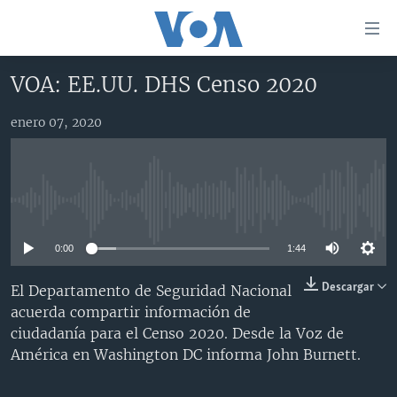
Enlaces
para
accesibilidad
VOA: EE.UU. DHS Censo 2020
Salte
AMÉRICA DEL NORTE
al
enero 07, 2020
ELECCIONES EEUU 2024
EEUU
contenido
principal
VOA VERIFICA
MÉXICO
ELECCIONES EEUU
Salte
AMÉRICA LATINA
HAITÍ
VOTO DIVIDIDO
VOA VERIFICA UCRANIA/RUSIA
al
No media source currently available
navegador
CHINA EN AMÉRICA LATINA
VOA VERIFICA INMIGRACIÓN
ARGENTINA
principal
0:00
1:44
CENTROAMÉRICA
VOA VERIFICA AMÉRICA LATINA
BOLIVIA
Salte
a
OTRAS SECCIONES
COLOMBIA
COSTA RICA
Descargar
El Departamento de Seguridad Nacional
búsqueda
acuerda compartir información de
ESPECIALES DE LA VOA
CHILE
EL SALVADOR
INMIGRACIÓN
ciudadanía para el Censo 2020. Desde la Voz de
LIBERTAD DE PRENSA
PERÚ
GUATEMALA
LIBERTAD DE PRENSA
América en Washington DC informa John Burnett.
UCRANIA
ECUADOR
HONDURAS
MUNDO