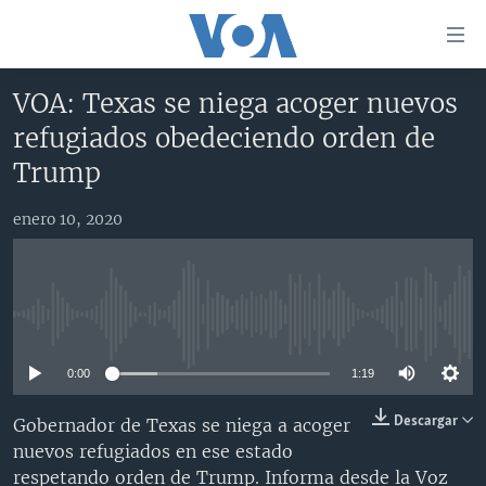
Enlaces
para
accesibilidad
VOA: Texas se niega acoger nuevos
Salte
AMÉRICA DEL NORTE
refugiados obedeciendo orden de
al
ELECCIONES EEUU 2024
EEUU
Trump
contenido
principal
VOA VERIFICA
MÉXICO
ELECCIONES EEUU
Salte
enero 10, 2020
AMÉRICA LATINA
HAITÍ
VOTO DIVIDIDO
VOA VERIFICA UCRANIA/RUSIA
al
navegador
CHINA EN AMÉRICA LATINA
VOA VERIFICA INMIGRACIÓN
ARGENTINA
principal
CENTROAMÉRICA
VOA VERIFICA AMÉRICA LATINA
BOLIVIA
Salte
No media source currently available
a
OTRAS SECCIONES
COLOMBIA
COSTA RICA
búsqueda
0:00
1:19
ESPECIALES DE LA VOA
CHILE
EL SALVADOR
INMIGRACIÓN
Descargar
Gobernador de Texas se niega a acoger
LIBERTAD DE PRENSA
PERÚ
GUATEMALA
LIBERTAD DE PRENSA
nuevos refugiados en ese estado
UCRANIA
ECUADOR
HONDURAS
MUNDO
respetando orden de Trump. Informa desde la Voz