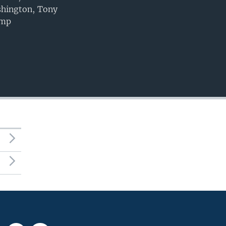
INSERTAR
shington, Tony
ump