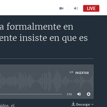
LIVE
cia formalmente en
ente insiste en que es
INSERTAR
able
2:41
Descargar
idos, el