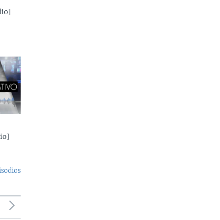
io]
io]
isodios