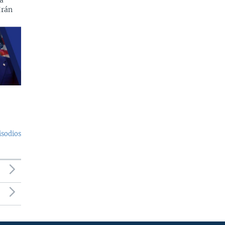
a
Irán
isodios