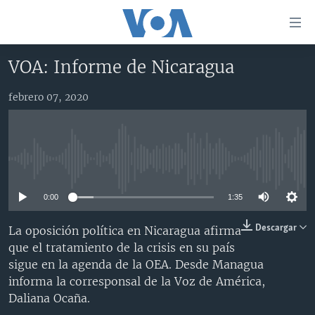
Enlaces
para
accesibilidad
VOA: Informe de Nicaragua
Salte
AMÉRICA DEL NORTE
al
febrero 07, 2020
ELECCIONES EEUU 2024
EEUU
contenido
principal
VOA VERIFICA
MÉXICO
ELECCIONES EEUU
Salte
AMÉRICA LATINA
HAITÍ
VOTO DIVIDIDO
VOA VERIFICA UCRANIA/RUSIA
al
No media source currently available
navegador
CHINA EN AMÉRICA LATINA
VOA VERIFICA INMIGRACIÓN
ARGENTINA
principal
0:00
1:35
CENTROAMÉRICA
VOA VERIFICA AMÉRICA LATINA
BOLIVIA
Salte
a
OTRAS SECCIONES
COLOMBIA
COSTA RICA
Descargar
La oposición política en Nicaragua afirma
búsqueda
que el tratamiento de la crisis en su país
ESPECIALES DE LA VOA
CHILE
EL SALVADOR
INMIGRACIÓN
sigue en la agenda de la OEA. Desde Managua
LIBERTAD DE PRENSA
PERÚ
GUATEMALA
LIBERTAD DE PRENSA
informa la corresponsal de la Voz de América,
Daliana Ocaña.
UCRANIA
ECUADOR
HONDURAS
MUNDO