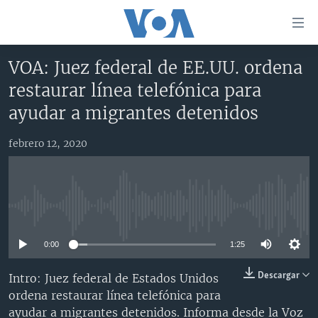
Enlaces
para
accesibilidad
VOA: Juez federal de EE.UU. ordena
Salte
AMÉRICA DEL NORTE
restaurar línea telefónica para
al
ELECCIONES EEUU 2024
EEUU
ayudar a migrantes detenidos
contenido
principal
VOA VERIFICA
MÉXICO
ELECCIONES EEUU
Salte
febrero 12, 2020
AMÉRICA LATINA
HAITÍ
VOTO DIVIDIDO
VOA VERIFICA UCRANIA/RUSIA
al
navegador
CHINA EN AMÉRICA LATINA
VOA VERIFICA INMIGRACIÓN
ARGENTINA
principal
CENTROAMÉRICA
VOA VERIFICA AMÉRICA LATINA
BOLIVIA
Salte
No media source currently available
a
OTRAS SECCIONES
COLOMBIA
COSTA RICA
búsqueda
0:00
1:25
ESPECIALES DE LA VOA
CHILE
EL SALVADOR
INMIGRACIÓN
Descargar
Intro: Juez federal de Estados Unidos
LIBERTAD DE PRENSA
PERÚ
GUATEMALA
LIBERTAD DE PRENSA
ordena restaurar línea telefónica para
UCRANIA
ECUADOR
HONDURAS
MUNDO
ayudar a migrantes detenidos. Informa desde la Voz