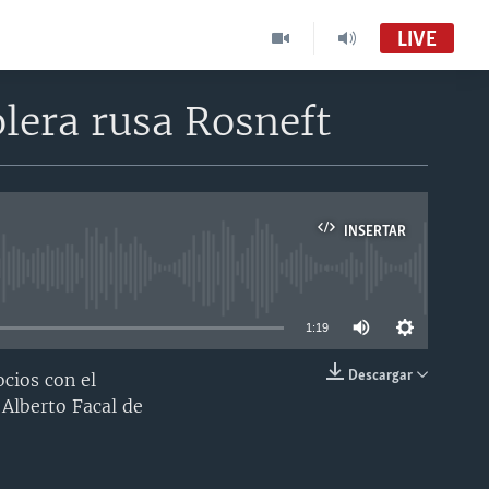
LIVE
lera rusa Rosneft
INSERTAR
able
1:19
Descargar
cios con el
INSERTAR
 Alberto Facal de