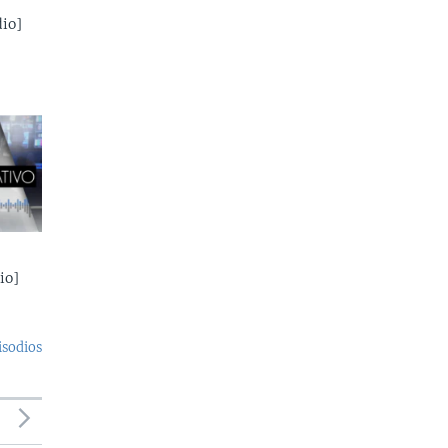
io]
io]
isodios