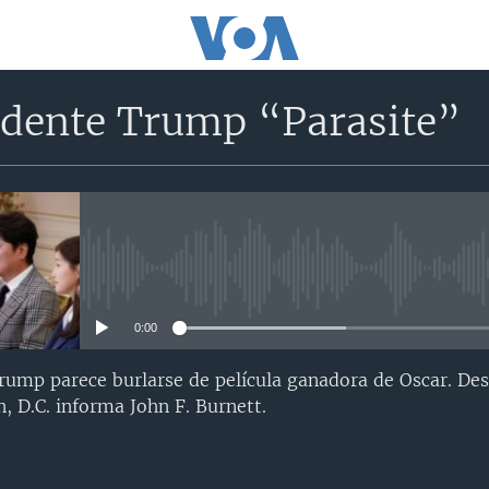
idente Trump “Parasite”
No media source currently avail
0:00
rump parece burlarse de película ganadora de Oscar. Des
 D.C. informa John F. Burnett.