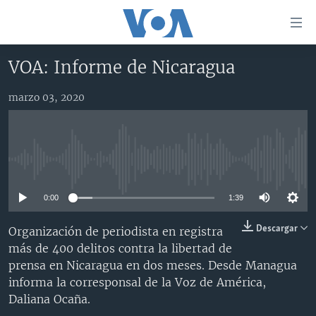
Enlaces
para
accesibilidad
VOA: Informe de Nicaragua
Salte
AMÉRICA DEL NORTE
al
marzo 03, 2020
ELECCIONES EEUU 2024
EEUU
contenido
principal
VOA VERIFICA
MÉXICO
ELECCIONES EEUU
Salte
AMÉRICA LATINA
HAITÍ
VOTO DIVIDIDO
VOA VERIFICA UCRANIA/RUSIA
al
No media source currently available
navegador
CHINA EN AMÉRICA LATINA
VOA VERIFICA INMIGRACIÓN
ARGENTINA
principal
0:00
1:39
CENTROAMÉRICA
VOA VERIFICA AMÉRICA LATINA
BOLIVIA
Salte
a
OTRAS SECCIONES
COLOMBIA
COSTA RICA
Descargar
Organización de periodista en registra
búsqueda
más de 400 delitos contra la libertad de
ESPECIALES DE LA VOA
CHILE
EL SALVADOR
INMIGRACIÓN
prensa en Nicaragua en dos meses. Desde Managua
LIBERTAD DE PRENSA
PERÚ
GUATEMALA
LIBERTAD DE PRENSA
informa la corresponsal de la Voz de América,
Daliana Ocaña.
UCRANIA
ECUADOR
HONDURAS
MUNDO