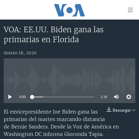
Enlaces
para
accesibilidad
VOA: EE.UU. Biden gana las
Salte
AMÉRICA DEL NORTE
primarias en Florida
al
ELECCIONES EEUU 2024
EEUU
contenido
marzo 18, 2020
principal
VOA VERIFICA
MÉXICO
ELECCIONES EEUU
Salte
AMÉRICA LATINA
HAITÍ
VOTO DIVIDIDO
VOA VERIFICA UCRANIA/RUSIA
al
navegador
CHINA EN AMÉRICA LATINA
VOA VERIFICA INMIGRACIÓN
ARGENTINA
No media source currently available
principal
CENTROAMÉRICA
VOA VERIFICA AMÉRICA LATINA
BOLIVIA
Salte
0:00
1:19
a
OTRAS SECCIONES
COLOMBIA
COSTA RICA
búsqueda
ESPECIALES DE LA VOA
CHILE
EL SALVADOR
INMIGRACIÓN
Descargar
El exvicepresidente Joe Biden gana las
primarias del martes marcando distancia
LIBERTAD DE PRENSA
PERÚ
GUATEMALA
LIBERTAD DE PRENSA
de Bernie Sanders. Desde la Voz de América en
UCRANIA
ECUADOR
HONDURAS
MUNDO
Washington DC informa Gioconda Tapia.