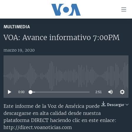
Enlaces
para
accesibilidad
MULTIMEDIA
Salte
AMÉRICA DEL NORTE
VOA: Avance informativo 7:00PM
al
ELECCIONES EEUU 2024
EEUU
contenido
marzo 19, 2020
principal
VOA VERIFICA
MÉXICO
ELECCIONES EEUU
Salte
AMÉRICA LATINA
HAITÍ
VOTO DIVIDIDO
VOA VERIFICA UCRANIA/RUSIA
al
navegador
CHINA EN AMÉRICA LATINA
VOA VERIFICA INMIGRACIÓN
ARGENTINA
No media source currently available
principal
CENTROAMÉRICA
VOA VERIFICA AMÉRICA LATINA
BOLIVIA
Salte
0:00
2:51
a
OTRAS SECCIONES
COLOMBIA
COSTA RICA
búsqueda
ESPECIALES DE LA VOA
CHILE
EL SALVADOR
INMIGRACIÓN
Descargar
Este informe de la Voz de América puede
descargarse en alta calidad desde nuestra
LIBERTAD DE PRENSA
PERÚ
GUATEMALA
LIBERTAD DE PRENSA
plataforma DIRECT haciendo clic en este enlace:
UCRANIA
ECUADOR
HONDURAS
MUNDO
http://direct.voanoticias.com