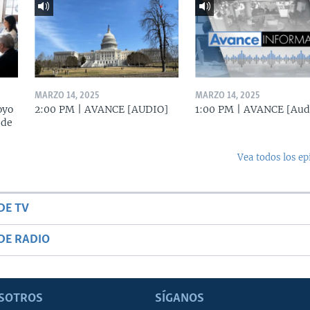
MARZO 14, 2025
MARZO 14, 2025
oyo
2:00 PM | AVANCE [AUDIO]
1:00 PM | AVANCE [Aud
 de
Vea todos los ep
DE TV
DE RADIO
SOTROS
SÍGANOS