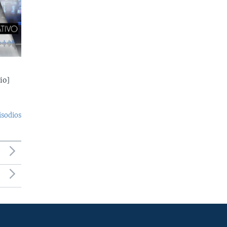
io]
isodios