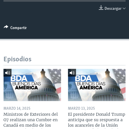
MULTIMEDIA
VENEZUELA
NICARAGUA
ECONOMÍA
Descargar
PROGRAMAS TV
BRASIL
ENTRETENIMIENTO Y CULTURA
VIDEOS
RADIO
TECNOLOGÍA
FOTOGRAFÍA
EL MUNDO AL DÍA
Compartir
DIRECT
DEPORTES
AUDIOS
FORO INTERAMERICANO
AVANCE INFORMATIVO
DOCUMENTALES DE LA VOA
CIENCIA Y SALUD
VISIÓN 360
AUDIONOTICIAS
LAS CLAVES
BUENOS DÍAS AMÉRICA
Episodios
Learning English
PANORAMA
ESTADOS UNIDOS AL DÍA
SÍGANOS
EL MUNDO AL DÍA [RADIO]
FORO [RADIO]
DEPORTIVO INTERNACIONAL
Idiomas
NOTA ECONÓMICA
MARZO 14, 2025
MARZO 13, 2025
Ministros de Exteriores del
El presidente Donald Trump
ENTRETENIMIENTO
G7 realizan una Cumbre en
anticipa que su respuesta a
Canadá en medio de los
los aranceles de la Unión