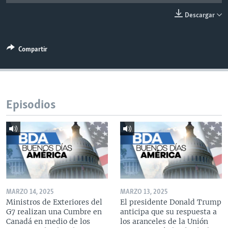
MULTIMEDIA
VENEZUELA
NICARAGUA
ECONOMÍA
Descargar
PROGRAMAS TV
BRASIL
ENTRETENIMIENTO Y CULTURA
VIDEOS
RADIO
TECNOLOGÍA
FOTOGRAFÍA
EL MUNDO AL DÍA
Compartir
DIRECT
DEPORTES
AUDIOS
FORO INTERAMERICANO
AVANCE INFORMATIVO
DOCUMENTALES DE LA VOA
CIENCIA Y SALUD
VISIÓN 360
AUDIONOTICIAS
LAS CLAVES
BUENOS DÍAS AMÉRICA
Episodios
Learning English
PANORAMA
ESTADOS UNIDOS AL DÍA
SÍGANOS
EL MUNDO AL DÍA [RADIO]
FORO [RADIO]
DEPORTIVO INTERNACIONAL
Idiomas
NOTA ECONÓMICA
MARZO 14, 2025
MARZO 13, 2025
Ministros de Exteriores del
El presidente Donald Trump
ENTRETENIMIENTO
G7 realizan una Cumbre en
anticipa que su respuesta a
Canadá en medio de los
los aranceles de la Unión