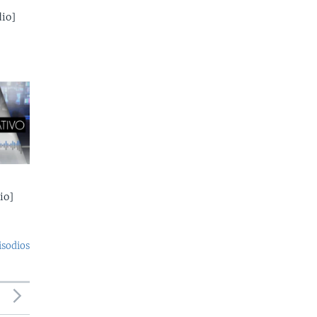
io]
io]
isodios