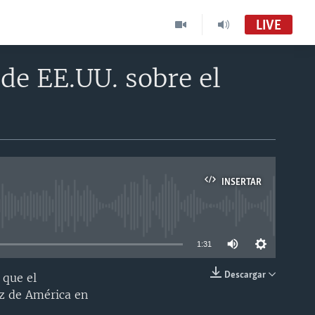
LIVE
de EE.UU. sobre el
INSERTAR
able
1:31
Descargar
 que el
INSERTAR
oz de América en