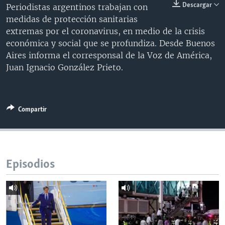
Descargar
Periodistas argentinos trabajan con
MULTIMEDIA
VENEZUELA
NICARAGUA
ECONOMÍA
medidas de protección sanitarias
PROGRAMAS TV
BRASIL
ENTRETENIMIENTO Y CULTURA
VIDEOS
extremas por el coronavirus, en medio de la crisis
económica y social que se profundiza. Desde Buenos
RADIO
TECNOLOGÍA
FOTOGRAFÍA
EL MUNDO AL DÍA
Aires informa el corresponsal de la Voz de América,
DIRECT
DEPORTES
AUDIOS
FORO INTERAMERICANO
AVANCE INFORMATIVO
Juan Ignacio González Prieto.
DOCUMENTALES DE LA VOA
CIENCIA Y SALUD
VISIÓN 360
AUDIONOTICIAS
LAS CLAVES
BUENOS DÍAS AMÉRICA
Learning English
Compartir
PANORAMA
ESTADOS UNIDOS AL DÍA
SÍGANOS
EL MUNDO AL DÍA [RADIO]
FORO [RADIO]
Episodios
DEPORTIVO INTERNACIONAL
Idiomas
NOTA ECONÓMICA
ENTRETENIMIENTO