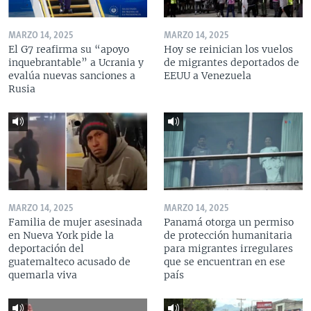
MARZO 14, 2025
MARZO 14, 2025
El G7 reafirma su “apoyo
Hoy se reinician los vuelos
inquebrantable” a Ucrania y
de migrantes deportados de
evalúa nuevas sanciones a
EEUU a Venezuela
Rusia
MARZO 14, 2025
MARZO 14, 2025
Familia de mujer asesinada
Panamá otorga un permiso
en Nueva York pide la
de protección humanitaria
deportación del
para migrantes irregulares
guatemalteco acusado de
que se encuentran en ese
quemarla viva
país