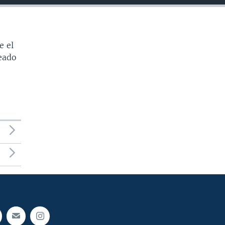
e el
peado