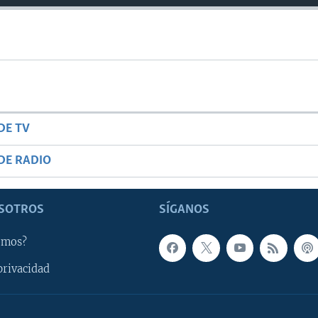
DE TV
DE RADIO
SOTROS
SÍGANOS
omos?
privacidad