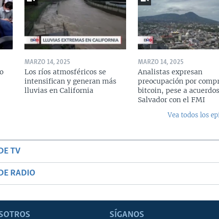
MARZO 14, 2025
MARZO 14, 2025
o
Los ríos atmosféricos se
Analistas expresan
intensifican y generan más
preocupación por compr
lluvias en California
bitcoin, pese a acuerdos
Salvador con el FMI
Vea todos los ep
DE TV
DE RADIO
SOTROS
SÍGANOS