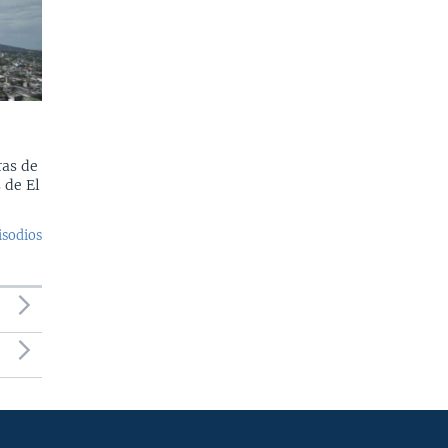
as de
 de El
isodios