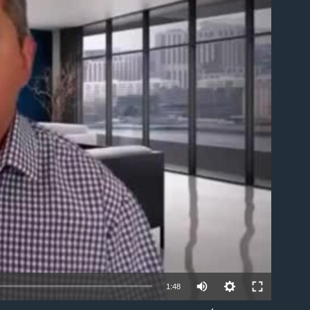
able
1:48