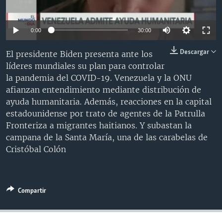
MULTIMEDIA
VENEZUELA
NICARAGUA
ECONOMÍA
PROGRAMAS TV
BRASIL
ENTRETENIMIENTO Y CULTURA
VIDEOS
0:00
30:00
RADIO
TECNOLOGÍA
FOTOGRAFÍA
EL MUNDO AL DÍA
Descargar
El presidente Biden presenta ante los
DIRECT
DEPORTES
AUDIOS
FORO INTERAMERICANO
AVANCE INFORMATIVO
líderes mundiales su plan para controlar
la pandemia del COVID-19. Venezuela y la ONU
DOCUMENTALES DE LA VOA
CIENCIA Y SALUD
VISIÓN 360
AUDIONOTICIAS
afianzan entendimiento mediante distribución de
LAS CLAVES
BUENOS DÍAS AMÉRICA
ayuda humanitaria. Además, reacciones en la capital
Learning English
estadounidense por trato de agentes de la Patrulla
PANORAMA
ESTADOS UNIDOS AL DÍA
Fronteriza a migrantes haitianos. Y subastan la
SÍGANOS
EL MUNDO AL DÍA [RADIO]
campana de la Santa María, una de las carabelas de
Cristóbal Colón
FORO [RADIO]
DEPORTIVO INTERNACIONAL
Idiomas
NOTA ECONÓMICA
Compartir
ENTRETENIMIENTO