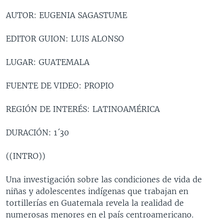
MULTIMEDIA
VENEZUELA
NICARAGUA
ECONOMÍA
AUTOR: EUGENIA SAGASTUME
PROGRAMAS TV
BRASIL
ENTRETENIMIENTO Y CULTURA
VIDEOS
EDITOR GUION: LUIS ALONSO
RADIO
TECNOLOGÍA
FOTOGRAFÍA
EL MUNDO AL DÍA
LUGAR: GUATEMALA
DIRECT
DEPORTES
AUDIOS
FORO INTERAMERICANO
AVANCE INFORMATIVO
DOCUMENTALES DE LA VOA
CIENCIA Y SALUD
VISIÓN 360
AUDIONOTICIAS
FUENTE DE VIDEO: PROPIO
LAS CLAVES
BUENOS DÍAS AMÉRICA
Learning English
REGIÓN DE INTERÉS: LATINOAMÉRICA
PANORAMA
ESTADOS UNIDOS AL DÍA
SÍGANOS
DURACIÓN: 1´30
EL MUNDO AL DÍA [RADIO]
FORO [RADIO]
((INTRO))
DEPORTIVO INTERNACIONAL
Idiomas
Una investigación sobre las condiciones de vida de
NOTA ECONÓMICA
niñas y adolescentes indígenas que trabajan en
tortillerías en Guatemala revela la realidad de
ENTRETENIMIENTO
numerosas menores en el país centroamericano.