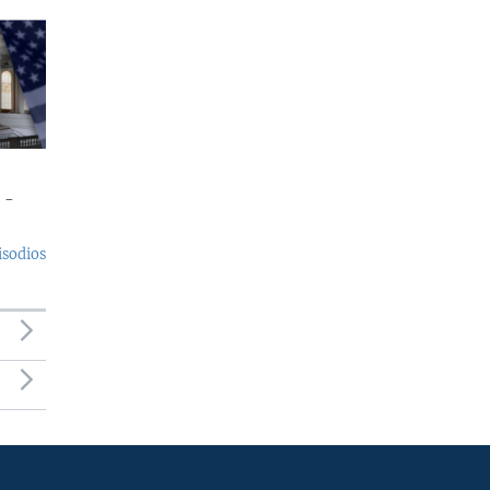
 -
isodios