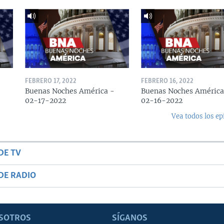
FEBRERO 17, 2022
FEBRERO 16, 2022
Buenas Noches América -
Buenas Noches América
02-17-2022
02-16-2022
Vea todos los ep
DE TV
DE RADIO
SOTROS
SÍGANOS