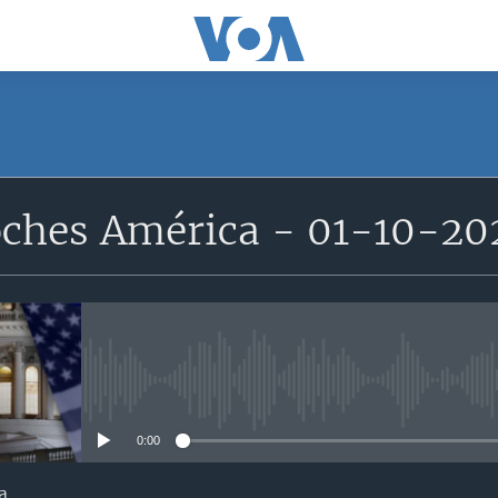
ches América - 01-10-20
No media source currently avail
0:00
a